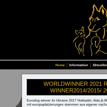
Home
Information
Aktuelle
WORLDWINNER 2021 
WINNER2014/2015/ 20
Eurodog winner 4x Ukraine 2017 Hokkaido: Aida jb.B
mit europaplatzierungen stammen aus eigener nachzu