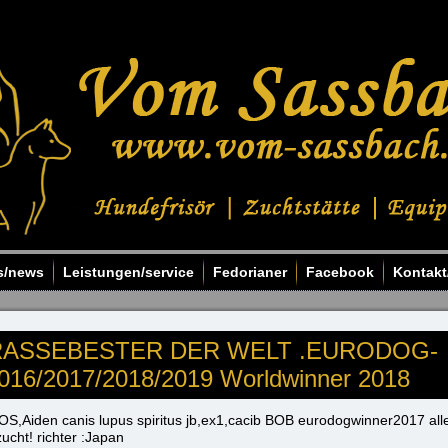
s/news
Leistungen/service
Fedorianer
Facebook
Kontakt
RASSEBESTER DER WELT .EURODOG-
16/2017/2018/2019 Worldwinner 2018
OS,Aiden canis lupus spiritus jb,ex1,cacib BOB eurodogwinner2017 al
cht! richter :Japan