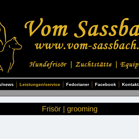
s/news
Leistungen/service
Fedorianer
Facebook
Kontakt
Frisör | grooming